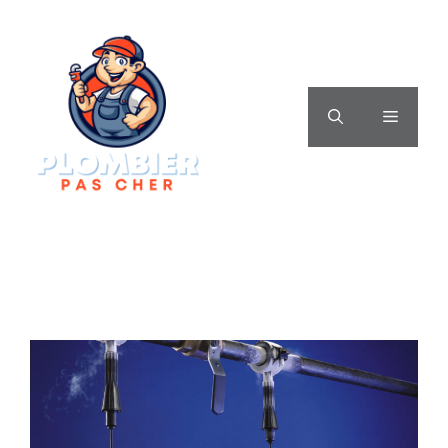
Aller
au
contenu
MENU