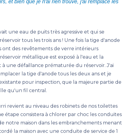
, et bien que je n'ai rien trouvé, j'ai remplacé les
ait une eau de puits très agressive et qui se
servoir tous les trois ans ! Une fois la tige d'anode
fiés ont des revêtements de verre intérieurs
réservoir métallique est exposé à l'eau et la
t à une défaillance prématurée du réservoir. J'ai
emplacer la tige d'anode tous les deux ans et je
 existante pour inspection, que la majeure partie de
lle qu'un fil central.
ri revient au niveau des robinets de nos toilettes
ine étape consistera à chlorer par choc les conduites
é de notre maison dans les embranchements menant
ccordé la maison avec une conduite de service de 1