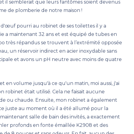
 et il semblerait que leurs fantômes soient devenus
ème de plomberie de notre maison !
uf pourri au robinet de ses toilettes il y a
ie a maintenant 32 ans et est équipé de tubes en
bo très répandus se trouvent à l’extrémité opposée
au, un réservoir indirect en acier inoxydable sans
icipale et avons un pH neutre avec moins de quatre
 en volume jusqu'à ce qu'un matin, moi aussi, j'ai
robinet était utilisé. Cela ne faisait aucune
 froide ou chaude. Ensuite, mon robinet a également
 juste au moment où il a été allumé pour la
, maintenant salle de bain des invités, a exactement
ler profonds en fonte émaillée K2908 et des
le de 8 pouces et sans odeurs. En fait, aucun des