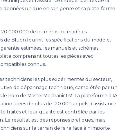
ns techniques et l'assistance indépendantes de la
 de données unique en son genre et sa plate-forme
e 20 000 000 de numéros de modèles
 de Bluon fournit les spécifications du modèle,
e garantie estimées, les manuels et schémas
plète comprenant toutes les pièces avec
 compatibles connus.
es techniciens les plus expérimentés du secteur,
olutive de dépannage technique, complétée par un
s le nom de MasterMechanicTM. La plateforme d'IA
ion tirées de plus de 120 000 appels d'assistance
e traités et leur qualité est contrôlée par les
n. Le résultat est des réponses pratiques, mais
hniciens sur le terrain de faire face à n'importe