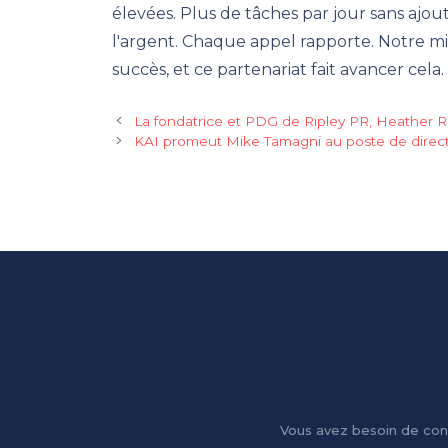
élevées. Plus de tâches par jour sans ajout
l'argent. Chaque appel rapporte. Notre mi
succès, et ce partenariat fait avancer cela.
La fondatrice et PDG de Ripley PR, Heather
KAI promeut Mike Tamagni au poste de direct
Vous avez besoin de con