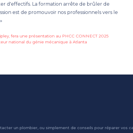
er d'effectifs. La formation arrête de brûler de
ssion est de promouvoir nos professionnels vers le
 »
 Ripley, fera une présentation au PHCC CONNECT 2025
eur national du génie mécanique à Atlanta
tacter un plombier, ou simplement de conseils pour réparer vos c