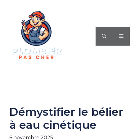
Aller
au
contenu
MENU
Démystifier le bélier
à eau cinétique
6 novembre 2025